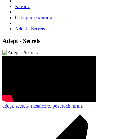
Клипы
Отборные клипы
Adept - Secrets
Adept - Secrets
adept
,
secrets
,
metalcore
,
post rock
,
клип