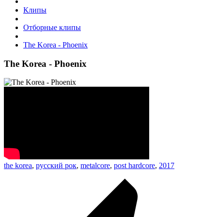
Клипы
Отборные клипы
The Korea - Phoenix
The Korea - Phoenix
the korea
,
русский рок
,
metalcore
,
post hardcore
,
2017