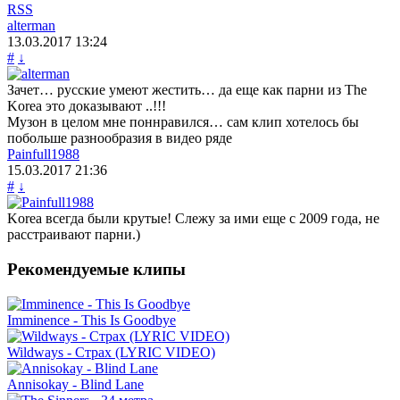
RSS
alterman
13.03.2017
13:24
#
↓
Зачет… русские умеют жестить… да еще как парни из The
Korea это доказывают ..!!!
Музон в целом мне поннравился… сам клип хотелось бы
побольше разнообразия в видео ряде
Painfull1988
15.03.2017
21:36
#
↓
Korea всегда были крутые! Слежу за ими еще с 2009 года, не
расстраивают парни.)
Рекомендуемые клипы
Imminence - This Is Goodbye
Wildways - Страх (LYRIC VIDEO)
Annisokay - Blind Lane