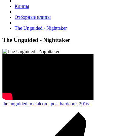
Клипы
Отборные клипы
The Unguided - Nighttaker
The Unguided - Nighttaker
the unguided
,
metalcore
,
post hardcore
,
2016