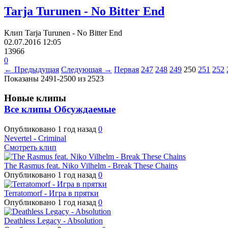
Tarja Turunen - No Bitter End
Клип Tarja Turunen - No Bitter End
02.07.2016
12:05
13966
0
← Предыдущая
Следующая →
Первая
247
248
249
250
251
252
Показаны 2491-2500 из 2523
Новые клипы
Все клипы
Обсуждаемые
Опубликовано
1 год назад
0
Nevertel - Criminal
Смотреть клип
The Rasmus feat. Niko Vilhelm - Break These Chains
Опубликовано
1 год назад
0
Terratomorf - Игра в прятки
Опубликовано
1 год назад
0
Deathless Legacy - Absolution