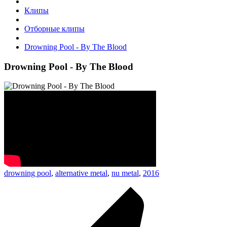
Клипы
Отборные клипы
Drowning Pool - By The Blood
Drowning Pool - By The Blood
drowning pool
,
alternative metal
,
nu metal
,
2016