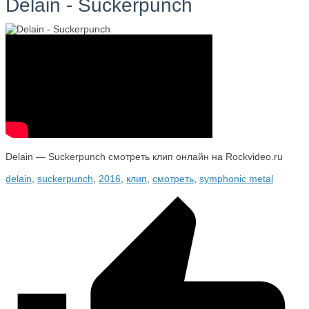
Delain - Suckerpunch
Delain — Suckerpunch смотреть клип онлайн на Rockvideo.ru
delain
,
suckerpunch
,
2016
,
клип
,
смотреть
,
symphonic metal