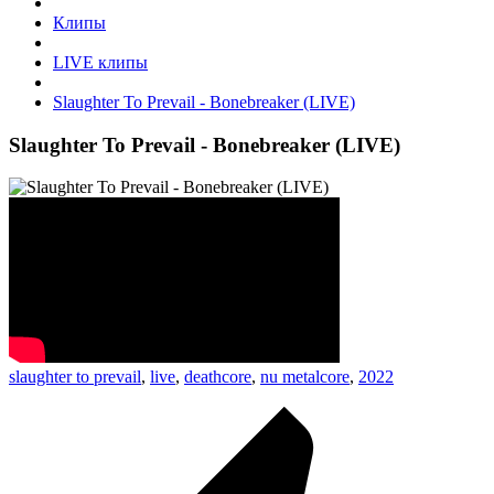
Клипы
LIVE клипы
Slaughter To Prevail - Bonebreaker (LIVE)
Slaughter To Prevail - Bonebreaker (LIVE)
slaughter to prevail
,
live
,
deathcore
,
nu metalcore
,
2022