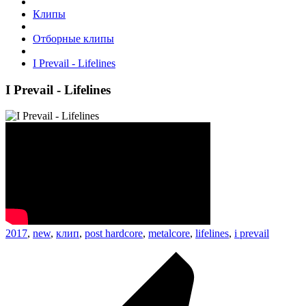
Клипы
Отборные клипы
I Prevail - Lifelines
I Prevail - Lifelines
2017
,
new
,
клип
,
post hardcore
,
metalcore
,
lifelines
,
i prevail