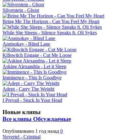
Silverstein - Ghost
Bring Me The Horizon - Can You Feel My Heart
While She Sleeps - Silence Speaks ft. Oli Sykes
Annisokay - Blind Lane
Killswitch Engage - Cut Me Loose
Asking Alexandria - Let it Sleep
Imminence - This Is Goodbye
Adept - Carry The Weight
I Prevail - Stuck In Your Head
Новые клипы
Все клипы
Обсуждаемые
Опубликовано
1 год назад
0
Nevertel - Criminal