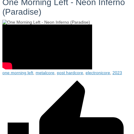
One Morning Left - Neon Inferno
(Paradise)
one morning left
,
metalcore
,
post hardcore
,
electronicore
,
2023