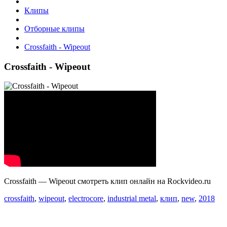
Клипы
Отборные клипы
Crossfaith - Wipeout
Crossfaith - Wipeout
Crossfaith — Wipeout смотреть клип онлайн на Rockvideo.ru
crossfaith
,
wipeout
,
electrocore
,
industrial metal
,
клип
,
new
,
2018