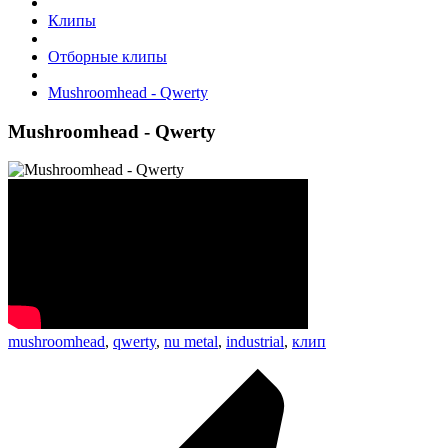
Клипы
Отборные клипы
Mushroomhead - Qwerty
Mushroomhead - Qwerty
mushroomhead
,
qwerty
,
nu metal
,
industrial
,
клип