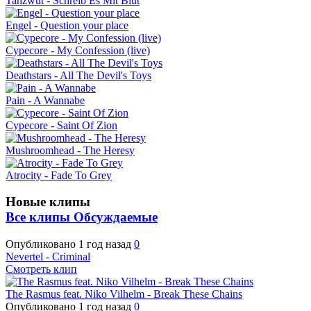
Tanzwut - Schreib Es Mit Blut
Engel - Question your place
Cypecore - My Confession (live)
Deathstars - All The Devil's Toys
Pain - A Wannabe
Cypecore - Saint Of Zion
Mushroomhead - The Heresy
Atrocity - Fade To Grey
Новые клипы
Все клипы
Обсуждаемые
Опубликовано
1 год назад
0
Nevertel - Criminal
Смотреть клип
The Rasmus feat. Niko Vilhelm - Break These Chains
Опубликовано
1 год назад
0