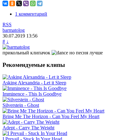
1 комментарий
RSS
barmatolog
30.07.2019
13:56
#
↓
прикольный клипачок
но песня лучше
Рекомендуемые клипы
Asking Alexandria - Let it Sleep
Imminence - This Is Goodbye
Silverstein - Ghost
Bring Me The Horizon - Can You Feel My Heart
Adept - Carry The Weight
I Prevail - Stuck In Your Head