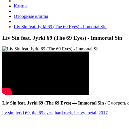
Клипы
Отборные клипы
Liv Sin feat. Jyrki 69 (The 69 Eyes) - Immortal Sin
Liv Sin feat. Jyrki 69 (The 69 Eyes) - Immortal Sin
Liv Sin feat. Jyrki 69 (The 69 Eyes) — Immortal Sin
/ Смотреть 
liv sin
,
jyrki 69
,
the 69 eyes
,
hard rock
,
heavy metal
,
2017