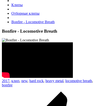
Клипы
Отборные клипы
Bonfire - Locomotive Breath
Bonfire - Locomotive Breath
2017
,
клип
,
new
,
hard rock
,
heavy metal
,
locomotive breath
,
bonfire