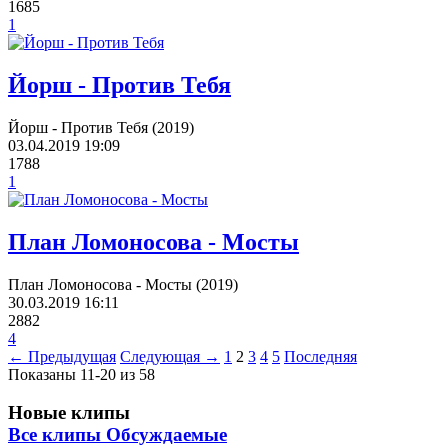
1685
1
Йорш - Против Тебя
Йорш - Против Тебя (2019)
03.04.2019
19:09
1788
1
План Ломоносова - Мосты
План Ломоносова - Мосты (2019)
30.03.2019
16:11
2882
4
← Предыдущая
Следующая →
1
2
3
4
5
Последняя
Показаны 11-20 из 58
Новые клипы
Все клипы
Обсуждаемые