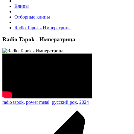
Клипы
Отборные клипы
Radio Tapok - Императрица
Radio Tapok - Императрица
radio tapok
,
power metal
,
русский рок
,
2024