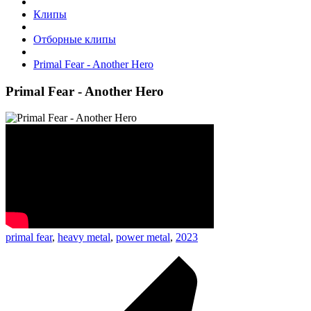
Клипы
Отборные клипы
Primal Fear - Another Hero
Primal Fear - Another Hero
primal fear
,
heavy metal
,
power metal
,
2023