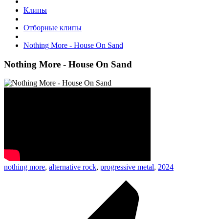
Клипы
Отборные клипы
Nothing More - House On Sand
Nothing More - House On Sand
nothing more
,
alternative rock
,
progressive metal
,
2024