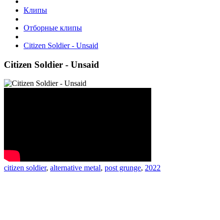
Клипы
Отборные клипы
Citizen Soldier - Unsaid
Citizen Soldier - Unsaid
citizen soldier
,
alternative metal
,
post grunge
,
2022