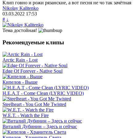
Клип говно и рожи рязанские, а вот песня не чо так зачётная
Nikolay Kalitenko
03.03.2022
17:53
#
↓
Тема достойная!
Рекомендуемые клипы
Arctic Rain - Lost
Edge Of Forever - Native Soul
Кипелов - Выше
H.E.A.T - Come Clean (LYRIC VIDEO)
Steelheart - You Got Me Twisted
W.E.T. - Watch the Fire
Виталий Дубинин – Здесь и сейчас
Кипелов - Хранитель Света