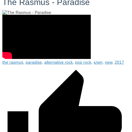
The Rasmus - Paradise
the rasmus
,
paradise
,
alternative rock
,
pop rock
,
клип
,
new
,
2017