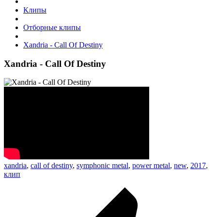
Клипы
Отборные клипы
Xandria - Call Of Destiny
Xandria - Call Of Destiny
xandria
,
call of destiny
,
symphonic metal
,
power metal
,
new
,
2017
,
клип