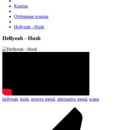
Клипы
Отборные клипы
Hellyeah - Hush
Hellyeah - Hush
hellyeah
,
hush
,
groove metal
,
alternative metal
,
клип