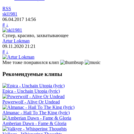
RSS
skl1981
06.04.2017
14:56
#
↓
Супер, красиво, захватывающее
Artur Lokman
09.11.2020
21:21
#
↓
Мне тоже понравился клип
Рекомендуемые клипы
Epica - Unchain Utopia (lyric)
Powerwolf - Alive Or Undead
Almanac - Hail To The King (lyric)
Amberian Dawn - Fame & Gloria