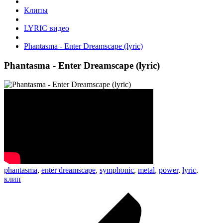
Клипы
LYRIC видео
Phantasma - Enter Dreamscape (lyric)
Phantasma - Enter Dreamscape (lyric)
phantasma
,
enter dreamscape
,
symphonic
,
metal
,
power
,
lyric
,
клип