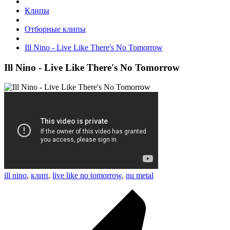
Клипы
Отборные клипы
Ill Nino - Live Like There's No Tomorrow
Ill Nino - Live Like There's No Tomorrow
ill nino
,
клип
,
live like no tomorrow
,
nu metal